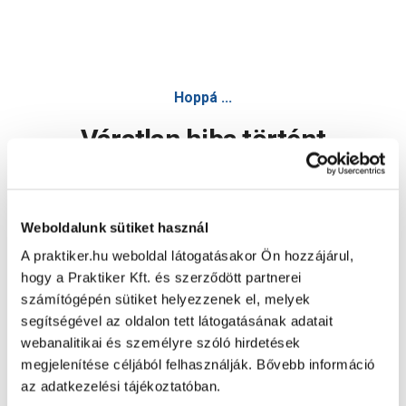
Hoppá ...
Váratlan hiba történt
Dolgozunk a hiba javításán. Egy kis türelmet kérünk.
Weboldalunk sütiket használ
A praktiker.hu weboldal látogatásakor Ön hozzájárul,
Oldal újratöltése
hogy a Praktiker Kft. és szerződött partnerei
számítógépén sütiket helyezzenek el, melyek
segítségével az oldalon tett látogatásának adatait
webanalitikai és személyre szóló hirdetések
megjelenítése céljából felhasználják. Bővebb információ
az adatkezelési tájékoztatóban.