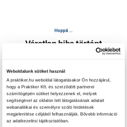
Hoppá ...
Váratlan hiba történt
Dolgozunk a hiba javításán. Egy kis türelmet kérünk.
Weboldalunk sütiket használ
A praktiker.hu weboldal látogatásakor Ön hozzájárul,
Oldal újratöltése
hogy a Praktiker Kft. és szerződött partnerei
számítógépén sütiket helyezzenek el, melyek
segítségével az oldalon tett látogatásának adatait
webanalitikai és személyre szóló hirdetések
megjelenítése céljából felhasználják. Bővebb információ
az adatkezelési tájékoztatóban.