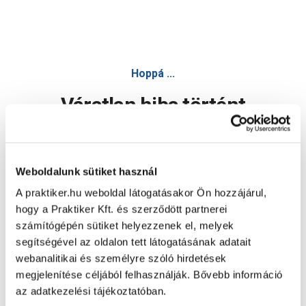
Rábalux mokka mennyezeti lámpa led 24w 2000lm 3000-600
Hoppá ...
Váratlan hiba történt
Dolgozunk a hiba javításán. Egy kis türelmet kérünk.
Weboldalunk sütiket használ
A praktiker.hu weboldal látogatásakor Ön hozzájárul,
Oldal újratöltése
hogy a Praktiker Kft. és szerződött partnerei
számítógépén sütiket helyezzenek el, melyek
segítségével az oldalon tett látogatásának adatait
webanalitikai és személyre szóló hirdetések
megjelenítése céljából felhasználják. Bővebb információ
az adatkezelési tájékoztatóban.