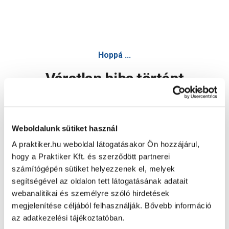
Hoppá ...
Váratlan hiba történt
Dolgozunk a hiba javításán. Egy kis türelmet kérünk.
Weboldalunk sütiket használ
A praktiker.hu weboldal látogatásakor Ön hozzájárul,
Oldal újratöltése
hogy a Praktiker Kft. és szerződött partnerei
számítógépén sütiket helyezzenek el, melyek
segítségével az oldalon tett látogatásának adatait
webanalitikai és személyre szóló hirdetések
megjelenítése céljából felhasználják. Bővebb információ
az adatkezelési tájékoztatóban.