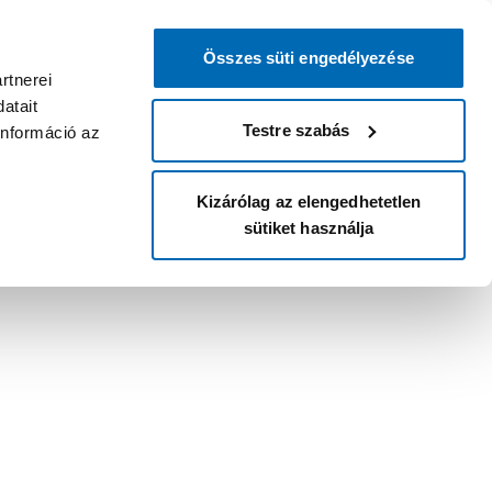
Összes süti engedélyezése
rtnerei
atait
Testre szabás
információ az
Kizárólag az elengedhetetlen
sütiket használja