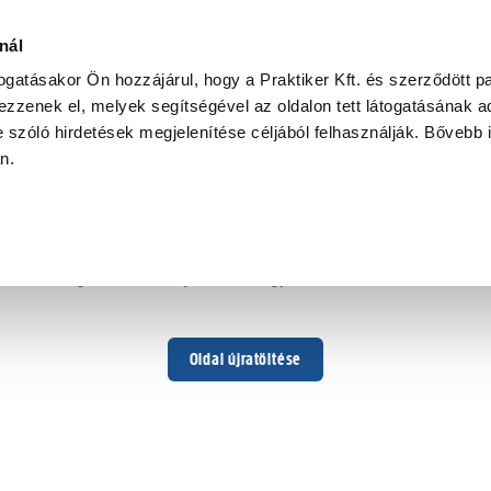
nál
togatásakor Ön hozzájárul, hogy a Praktiker Kft. és szerződött pa
zzenek el, melyek segítségével az oldalon tett látogatásának ad
 szóló hirdetések megjelenítése céljából felhasználják. Bővebb 
Hoppá ...
an.
Váratlan hiba történt
Dolgozunk a hiba javításán. Egy kis türelmet kérünk.
Oldal újratöltése