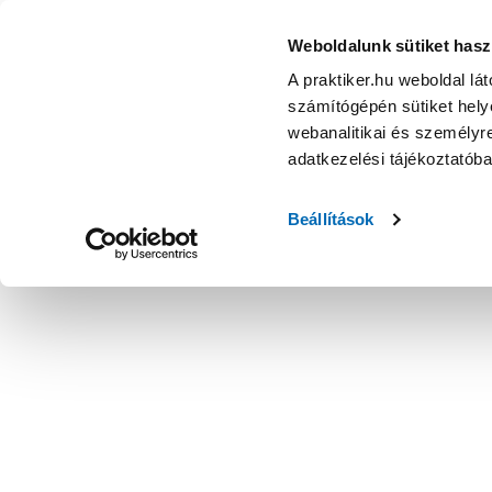
Weboldalunk sütiket hasz
A praktiker.hu weboldal lá
számítógépén sütiket helye
webanalitikai és személyre
adatkezelési tájékoztatób
Beállítások