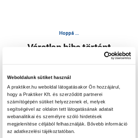
Hoppá ...
Váratlan hiba történt
Dolgozunk a hiba javításán. Egy kis türelmet kérünk.
Weboldalunk sütiket használ
A praktiker.hu weboldal látogatásakor Ön hozzájárul,
Oldal újratöltése
hogy a Praktiker Kft. és szerződött partnerei
számítógépén sütiket helyezzenek el, melyek
segítségével az oldalon tett látogatásának adatait
webanalitikai és személyre szóló hirdetések
megjelenítése céljából felhasználják. Bővebb információ
az adatkezelési tájékoztatóban.