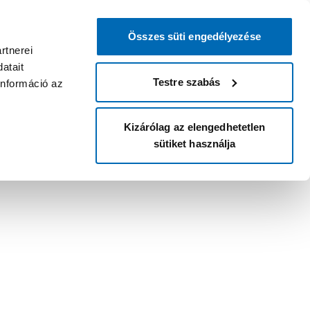
Összes süti engedélyezése
rtnerei
atait
Testre szabás
információ az
Kizárólag az elengedhetetlen
sütiket használja