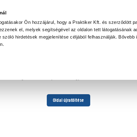
nál
togatásakor Ön hozzájárul, hogy a Praktiker Kft. és szerződött pa
zzenek el, melyek segítségével az oldalon tett látogatásának ad
 szóló hirdetések megjelenítése céljából felhasználják. Bővebb 
Hoppá ...
an.
Váratlan hiba történt
Dolgozunk a hiba javításán. Egy kis türelmet kérünk.
Oldal újratöltése