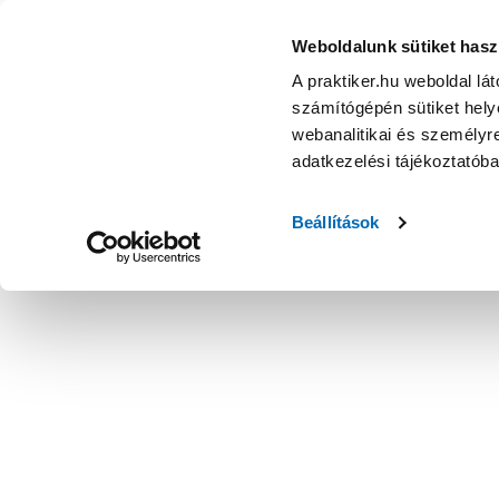
Weboldalunk sütiket hasz
A praktiker.hu weboldal lá
számítógépén sütiket helye
webanalitikai és személyre
adatkezelési tájékoztatób
Beállítások