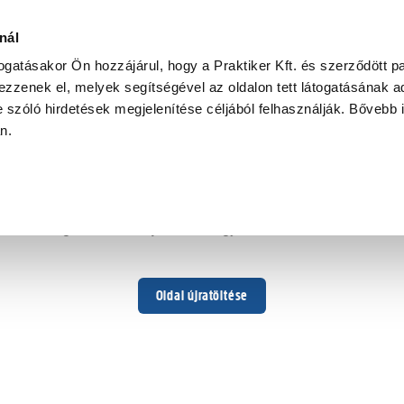
nál
togatásakor Ön hozzájárul, hogy a Praktiker Kft. és szerződött pa
zzenek el, melyek segítségével az oldalon tett látogatásának ad
 szóló hirdetések megjelenítése céljából felhasználják. Bővebb 
Hoppá ...
an.
Váratlan hiba történt
Dolgozunk a hiba javításán. Egy kis türelmet kérünk.
Oldal újratöltése