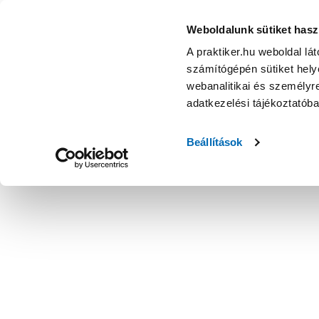
Weboldalunk sütiket hasz
A praktiker.hu weboldal lá
számítógépén sütiket helye
webanalitikai és személyre
adatkezelési tájékoztatób
Beállítások