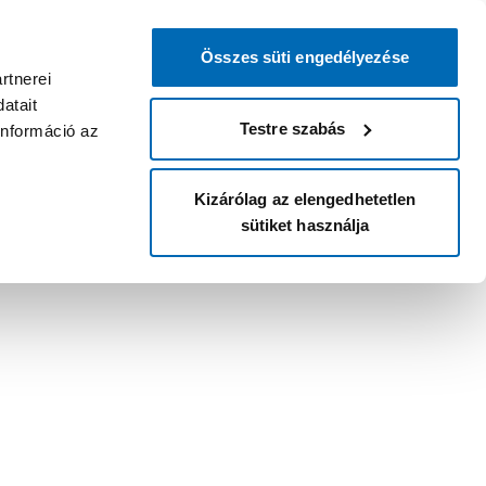
Összes süti engedélyezése
rtnerei
atait
Testre szabás
információ az
Kizárólag az elengedhetetlen
sütiket használja