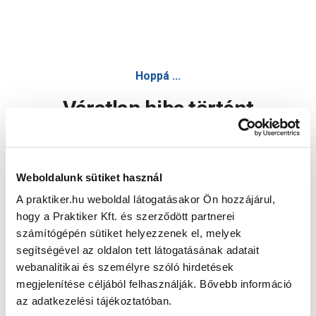
Hoppá ...
Váratlan hiba történt
Dolgozunk a hiba javításán. Egy kis türelmet kérünk.
Weboldalunk sütiket használ
A praktiker.hu weboldal látogatásakor Ön hozzájárul,
Oldal újratöltése
hogy a Praktiker Kft. és szerződött partnerei
számítógépén sütiket helyezzenek el, melyek
segítségével az oldalon tett látogatásának adatait
webanalitikai és személyre szóló hirdetések
megjelenítése céljából felhasználják. Bővebb információ
az adatkezelési tájékoztatóban.