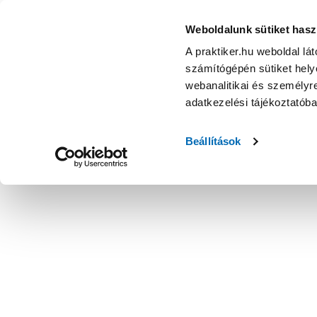
Weboldalunk sütiket hasz
A praktiker.hu weboldal lá
számítógépén sütiket helye
webanalitikai és személyre
adatkezelési tájékoztatób
Beállítások