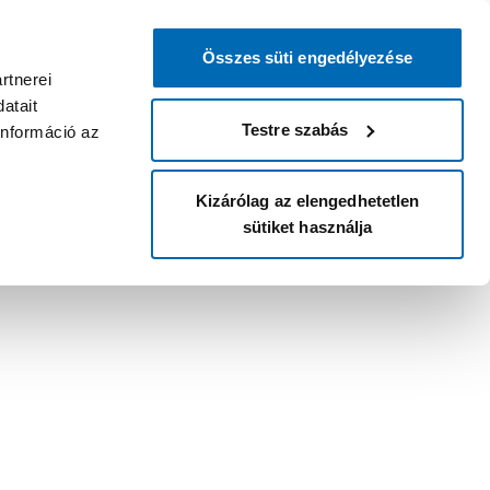
Összes süti engedélyezése
rtnerei
atait
Testre szabás
információ az
Kizárólag az elengedhetetlen
sütiket használja