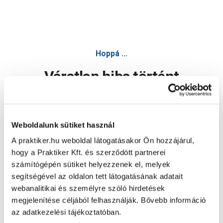
Hoppá ...
Váratlan hiba történt
Dolgozunk a hiba javításán. Egy kis türelmet kérünk.
Weboldalunk sütiket használ
A praktiker.hu weboldal látogatásakor Ön hozzájárul,
Oldal újratöltése
hogy a Praktiker Kft. és szerződött partnerei
számítógépén sütiket helyezzenek el, melyek
segítségével az oldalon tett látogatásának adatait
webanalitikai és személyre szóló hirdetések
megjelenítése céljából felhasználják. Bővebb információ
az adatkezelési tájékoztatóban.