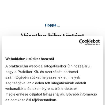
Hoppá ...
Váratlan hiba történt
Dolgozunk a hiba javításán. Egy kis türelmet kérünk.
Weboldalunk sütiket használ
A praktiker.hu weboldal látogatásakor Ön hozzájárul,
Oldal újratöltése
hogy a Praktiker Kft. és szerződött partnerei
számítógépén sütiket helyezzenek el, melyek
segítségével az oldalon tett látogatásának adatait
webanalitikai és személyre szóló hirdetések
megjelenítése céljából felhasználják. Bővebb információ
az adatkezelési tájékoztatóban.