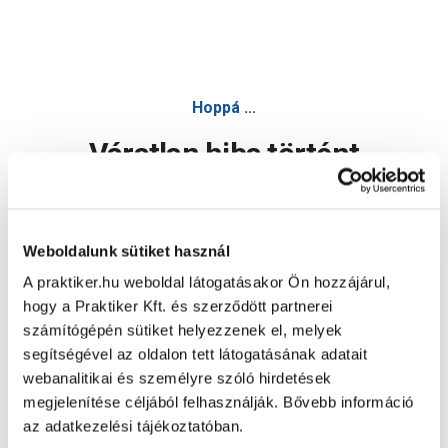
Hoppá ...
Váratlan hiba történt
Dolgozunk a hiba javításán. Egy kis türelmet kérünk.
Weboldalunk sütiket használ
A praktiker.hu weboldal látogatásakor Ön hozzájárul,
Oldal újratöltése
hogy a Praktiker Kft. és szerződött partnerei
számítógépén sütiket helyezzenek el, melyek
segítségével az oldalon tett látogatásának adatait
webanalitikai és személyre szóló hirdetések
megjelenítése céljából felhasználják. Bővebb információ
az adatkezelési tájékoztatóban.