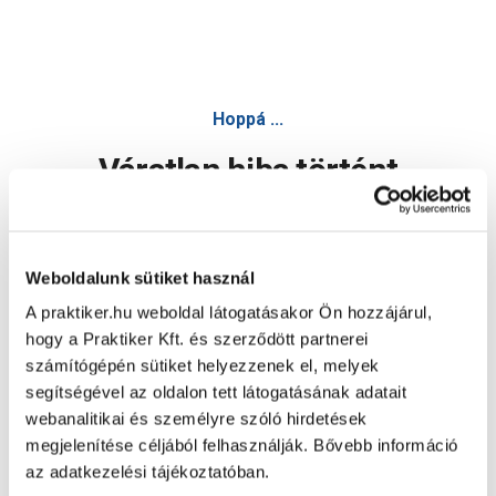
Hoppá ...
Váratlan hiba történt
Dolgozunk a hiba javításán. Egy kis türelmet kérünk.
Weboldalunk sütiket használ
A praktiker.hu weboldal látogatásakor Ön hozzájárul,
Oldal újratöltése
hogy a Praktiker Kft. és szerződött partnerei
számítógépén sütiket helyezzenek el, melyek
segítségével az oldalon tett látogatásának adatait
webanalitikai és személyre szóló hirdetések
megjelenítése céljából felhasználják. Bővebb információ
az adatkezelési tájékoztatóban.