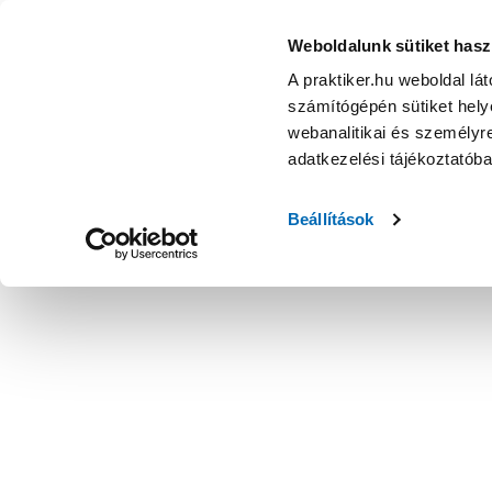
Weboldalunk sütiket hasz
A praktiker.hu weboldal lá
számítógépén sütiket helye
webanalitikai és személyre
adatkezelési tájékoztatób
Beállítások