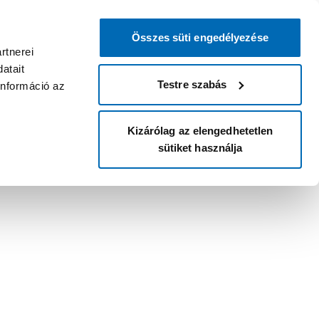
Összes süti engedélyezése
rtnerei
atait
Testre szabás
információ az
Kizárólag az elengedhetetlen
sütiket használja