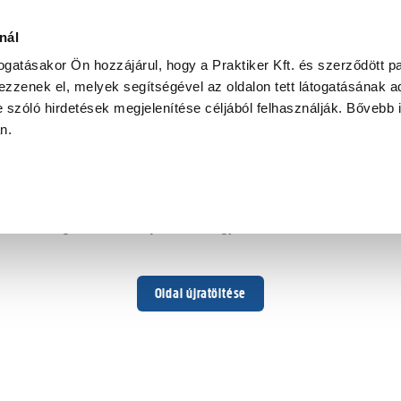
nál
togatásakor Ön hozzájárul, hogy a Praktiker Kft. és szerződött pa
zzenek el, melyek segítségével az oldalon tett látogatásának ad
 szóló hirdetések megjelenítése céljából felhasználják. Bővebb 
Hoppá ...
an.
Váratlan hiba történt
Dolgozunk a hiba javításán. Egy kis türelmet kérünk.
Oldal újratöltése