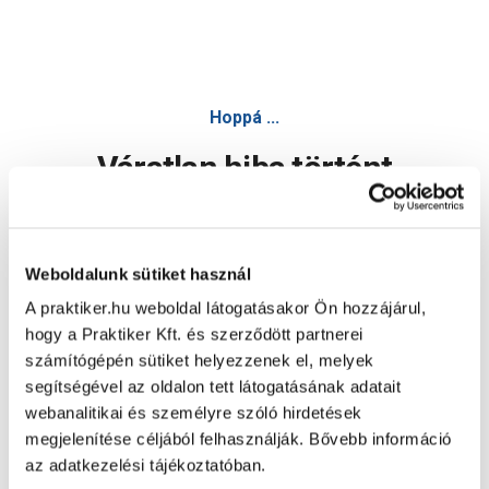
Hoppá ...
Váratlan hiba történt
Dolgozunk a hiba javításán. Egy kis türelmet kérünk.
Weboldalunk sütiket használ
A praktiker.hu weboldal látogatásakor Ön hozzájárul,
Oldal újratöltése
hogy a Praktiker Kft. és szerződött partnerei
számítógépén sütiket helyezzenek el, melyek
segítségével az oldalon tett látogatásának adatait
webanalitikai és személyre szóló hirdetések
megjelenítése céljából felhasználják. Bővebb információ
az adatkezelési tájékoztatóban.