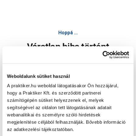
Hoppá ...
Váratlan hiba történt
Dolgozunk a hiba javításán. Egy kis türelmet kérünk.
Weboldalunk sütiket használ
A praktiker.hu weboldal látogatásakor Ön hozzájárul,
Oldal újratöltése
hogy a Praktiker Kft. és szerződött partnerei
számítógépén sütiket helyezzenek el, melyek
segítségével az oldalon tett látogatásának adatait
webanalitikai és személyre szóló hirdetések
megjelenítése céljából felhasználják. Bővebb információ
az adatkezelési tájékoztatóban.