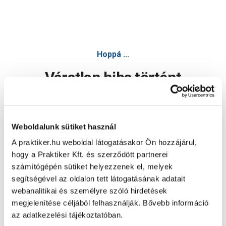
Hoppá ...
Váratlan hiba történt
Dolgozunk a hiba javításán. Egy kis türelmet kérünk.
Weboldalunk sütiket használ
A praktiker.hu weboldal látogatásakor Ön hozzájárul,
Oldal újratöltése
hogy a Praktiker Kft. és szerződött partnerei
számítógépén sütiket helyezzenek el, melyek
segítségével az oldalon tett látogatásának adatait
webanalitikai és személyre szóló hirdetések
megjelenítése céljából felhasználják. Bővebb információ
az adatkezelési tájékoztatóban.