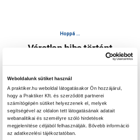
Hoppá ...
Váratlan hiba történt
Dolgozunk a hiba javításán. Egy kis türelmet kérünk.
Weboldalunk sütiket használ
A praktiker.hu weboldal látogatásakor Ön hozzájárul,
Oldal újratöltése
hogy a Praktiker Kft. és szerződött partnerei
számítógépén sütiket helyezzenek el, melyek
segítségével az oldalon tett látogatásának adatait
webanalitikai és személyre szóló hirdetések
megjelenítése céljából felhasználják. Bővebb információ
az adatkezelési tájékoztatóban.