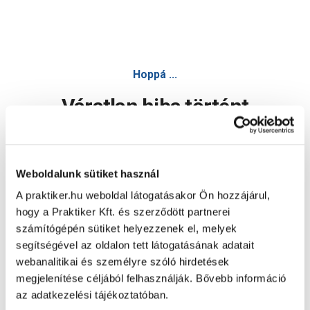
Hoppá ...
Váratlan hiba történt
Dolgozunk a hiba javításán. Egy kis türelmet kérünk.
Weboldalunk sütiket használ
A praktiker.hu weboldal látogatásakor Ön hozzájárul,
Oldal újratöltése
hogy a Praktiker Kft. és szerződött partnerei
számítógépén sütiket helyezzenek el, melyek
segítségével az oldalon tett látogatásának adatait
webanalitikai és személyre szóló hirdetések
megjelenítése céljából felhasználják. Bővebb információ
az adatkezelési tájékoztatóban.