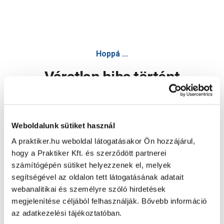
Hoppá ...
Váratlan hiba történt
Dolgozunk a hiba javításán. Egy kis türelmet kérünk.
Weboldalunk sütiket használ
A praktiker.hu weboldal látogatásakor Ön hozzájárul,
Oldal újratöltése
hogy a Praktiker Kft. és szerződött partnerei
számítógépén sütiket helyezzenek el, melyek
segítségével az oldalon tett látogatásának adatait
webanalitikai és személyre szóló hirdetések
megjelenítése céljából felhasználják. Bővebb információ
az adatkezelési tájékoztatóban.