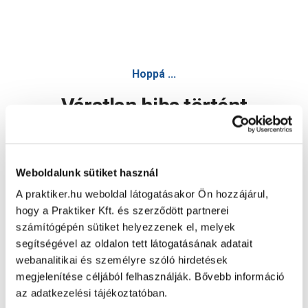
Hoppá ...
Váratlan hiba történt
Dolgozunk a hiba javításán. Egy kis türelmet kérünk.
Weboldalunk sütiket használ
A praktiker.hu weboldal látogatásakor Ön hozzájárul,
Oldal újratöltése
hogy a Praktiker Kft. és szerződött partnerei
számítógépén sütiket helyezzenek el, melyek
segítségével az oldalon tett látogatásának adatait
webanalitikai és személyre szóló hirdetések
megjelenítése céljából felhasználják. Bővebb információ
az adatkezelési tájékoztatóban.