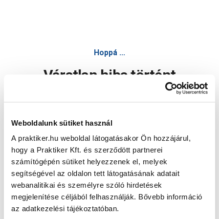
Hoppá ...
Váratlan hiba történt
Dolgozunk a hiba javításán. Egy kis türelmet kérünk.
Weboldalunk sütiket használ
A praktiker.hu weboldal látogatásakor Ön hozzájárul,
Oldal újratöltése
hogy a Praktiker Kft. és szerződött partnerei
számítógépén sütiket helyezzenek el, melyek
segítségével az oldalon tett látogatásának adatait
webanalitikai és személyre szóló hirdetések
megjelenítése céljából felhasználják. Bővebb információ
az adatkezelési tájékoztatóban.