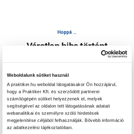
Hoppá ...
Váratlan hiba történt
Dolgozunk a hiba javításán. Egy kis türelmet kérünk.
Weboldalunk sütiket használ
A praktiker.hu weboldal látogatásakor Ön hozzájárul,
Oldal újratöltése
hogy a Praktiker Kft. és szerződött partnerei
számítógépén sütiket helyezzenek el, melyek
segítségével az oldalon tett látogatásának adatait
webanalitikai és személyre szóló hirdetések
megjelenítése céljából felhasználják. Bővebb információ
az adatkezelési tájékoztatóban.