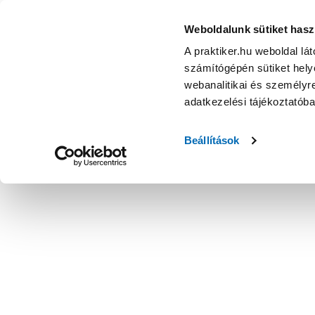
Weboldalunk sütiket hasz
A praktiker.hu weboldal lá
számítógépén sütiket helye
webanalitikai és személyre
adatkezelési tájékoztatób
Beállítások