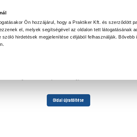
nál
togatásakor Ön hozzájárul, hogy a Praktiker Kft. és szerződött pa
zzenek el, melyek segítségével az oldalon tett látogatásának ad
 szóló hirdetések megjelenítése céljából felhasználják. Bővebb 
Hoppá ...
an.
Váratlan hiba történt
Dolgozunk a hiba javításán. Egy kis türelmet kérünk.
Oldal újratöltése