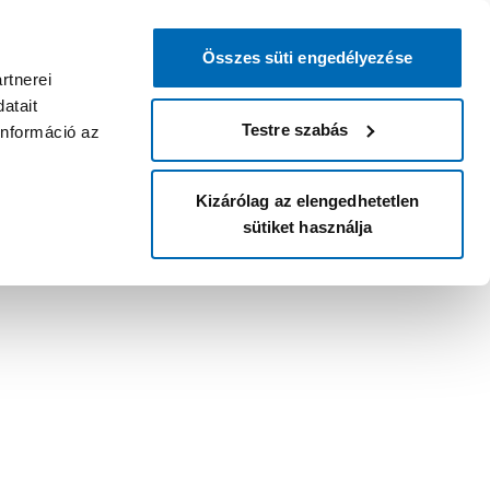
Összes süti engedélyezése
rtnerei
atait
Testre szabás
információ az
Kizárólag az elengedhetetlen
sütiket használja