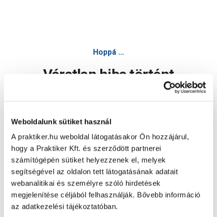
Hoppá ...
Váratlan hiba történt
Dolgozunk a hiba javításán. Egy kis türelmet kérünk.
Weboldalunk sütiket használ
A praktiker.hu weboldal látogatásakor Ön hozzájárul,
Oldal újratöltése
hogy a Praktiker Kft. és szerződött partnerei
számítógépén sütiket helyezzenek el, melyek
segítségével az oldalon tett látogatásának adatait
webanalitikai és személyre szóló hirdetések
megjelenítése céljából felhasználják. Bővebb információ
az adatkezelési tájékoztatóban.