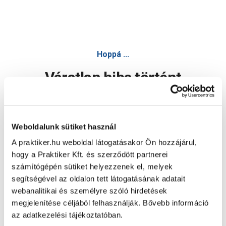
Hoppá ...
Váratlan hiba történt
Dolgozunk a hiba javításán. Egy kis türelmet kérünk.
Weboldalunk sütiket használ
A praktiker.hu weboldal látogatásakor Ön hozzájárul,
Oldal újratöltése
hogy a Praktiker Kft. és szerződött partnerei
számítógépén sütiket helyezzenek el, melyek
segítségével az oldalon tett látogatásának adatait
webanalitikai és személyre szóló hirdetések
megjelenítése céljából felhasználják. Bővebb információ
az adatkezelési tájékoztatóban.