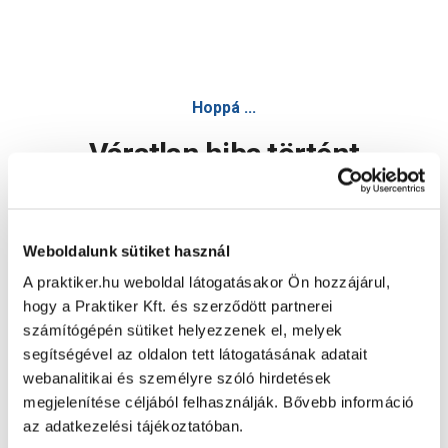
Hoppá ...
Váratlan hiba történt
Dolgozunk a hiba javításán. Egy kis türelmet kérünk.
Weboldalunk sütiket használ
A praktiker.hu weboldal látogatásakor Ön hozzájárul,
Oldal újratöltése
hogy a Praktiker Kft. és szerződött partnerei
számítógépén sütiket helyezzenek el, melyek
segítségével az oldalon tett látogatásának adatait
webanalitikai és személyre szóló hirdetések
megjelenítése céljából felhasználják. Bővebb információ
az adatkezelési tájékoztatóban.