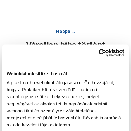
Hoppá ...
Váratlan hiba történt
Dolgozunk a hiba javításán. Egy kis türelmet kérünk.
Weboldalunk sütiket használ
A praktiker.hu weboldal látogatásakor Ön hozzájárul,
Oldal újratöltése
hogy a Praktiker Kft. és szerződött partnerei
számítógépén sütiket helyezzenek el, melyek
segítségével az oldalon tett látogatásának adatait
webanalitikai és személyre szóló hirdetések
megjelenítése céljából felhasználják. Bővebb információ
az adatkezelési tájékoztatóban.