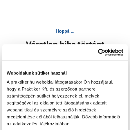
Hoppá ...
Váratlan hiba történt
Dolgozunk a hiba javításán. Egy kis türelmet kérünk.
Weboldalunk sütiket használ
A praktiker.hu weboldal látogatásakor Ön hozzájárul,
Oldal újratöltése
hogy a Praktiker Kft. és szerződött partnerei
számítógépén sütiket helyezzenek el, melyek
segítségével az oldalon tett látogatásának adatait
webanalitikai és személyre szóló hirdetések
megjelenítése céljából felhasználják. Bővebb információ
az adatkezelési tájékoztatóban.