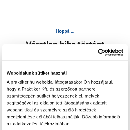
Hoppá ...
Váratlan hiba történt
Dolgozunk a hiba javításán. Egy kis türelmet kérünk.
Weboldalunk sütiket használ
A praktiker.hu weboldal látogatásakor Ön hozzájárul,
Oldal újratöltése
hogy a Praktiker Kft. és szerződött partnerei
számítógépén sütiket helyezzenek el, melyek
segítségével az oldalon tett látogatásának adatait
webanalitikai és személyre szóló hirdetések
megjelenítése céljából felhasználják. Bővebb információ
az adatkezelési tájékoztatóban.