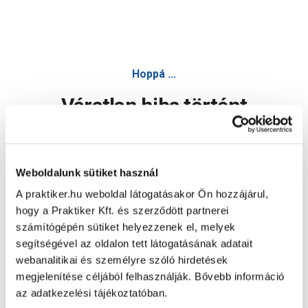
Hoppá ...
Váratlan hiba történt
Dolgozunk a hiba javításán. Egy kis türelmet kérünk.
Weboldalunk sütiket használ
A praktiker.hu weboldal látogatásakor Ön hozzájárul,
Oldal újratöltése
hogy a Praktiker Kft. és szerződött partnerei
számítógépén sütiket helyezzenek el, melyek
segítségével az oldalon tett látogatásának adatait
webanalitikai és személyre szóló hirdetések
megjelenítése céljából felhasználják. Bővebb információ
az adatkezelési tájékoztatóban.