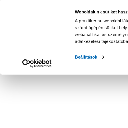
Weboldalunk sütiket hasz
A praktiker.hu weboldal lá
számítógépén sütiket helye
webanalitikai és személyre
adatkezelési tájékoztatób
Beállítások