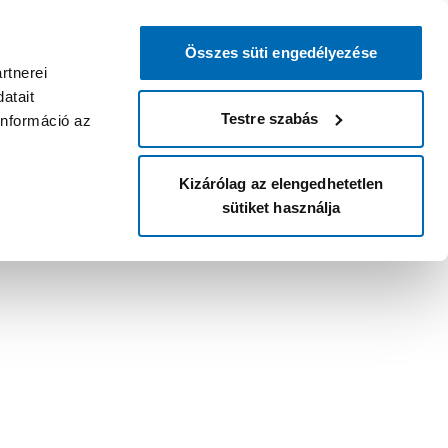
Összes süti engedélyezése
rtnerei
atait
Testre szabás
információ az
Kizárólag az elengedhetetlen
sütiket használja