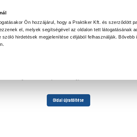
nál
togatásakor Ön hozzájárul, hogy a Praktiker Kft. és szerződött pa
zzenek el, melyek segítségével az oldalon tett látogatásának ad
 szóló hirdetések megjelenítése céljából felhasználják. Bővebb 
Hoppá ...
an.
Váratlan hiba történt
Dolgozunk a hiba javításán. Egy kis türelmet kérünk.
Oldal újratöltése