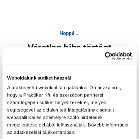
Hoppá ...
Váratlan hiba történt
Dolgozunk a hiba javításán. Egy kis türelmet kérünk.
Weboldalunk sütiket használ
A praktiker.hu weboldal látogatásakor Ön hozzájárul,
Oldal újratöltése
hogy a Praktiker Kft. és szerződött partnerei
számítógépén sütiket helyezzenek el, melyek
segítségével az oldalon tett látogatásának adatait
webanalitikai és személyre szóló hirdetések
megjelenítése céljából felhasználják. Bővebb információ
az adatkezelési tájékoztatóban.