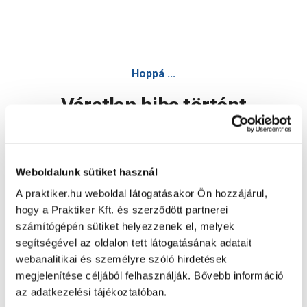
Hoppá ...
Váratlan hiba történt
Dolgozunk a hiba javításán. Egy kis türelmet kérünk.
Weboldalunk sütiket használ
A praktiker.hu weboldal látogatásakor Ön hozzájárul,
Oldal újratöltése
hogy a Praktiker Kft. és szerződött partnerei
számítógépén sütiket helyezzenek el, melyek
segítségével az oldalon tett látogatásának adatait
webanalitikai és személyre szóló hirdetések
megjelenítése céljából felhasználják. Bővebb információ
az adatkezelési tájékoztatóban.