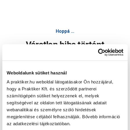
Hoppá ...
Váratlan hiba történt
Dolgozunk a hiba javításán. Egy kis türelmet kérünk.
Weboldalunk sütiket használ
A praktiker.hu weboldal látogatásakor Ön hozzájárul,
Oldal újratöltése
hogy a Praktiker Kft. és szerződött partnerei
számítógépén sütiket helyezzenek el, melyek
segítségével az oldalon tett látogatásának adatait
webanalitikai és személyre szóló hirdetések
megjelenítése céljából felhasználják. Bővebb információ
az adatkezelési tájékoztatóban.