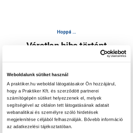
Hoppá ...
Váratlan hiba történt
Dolgozunk a hiba javításán. Egy kis türelmet kérünk.
Weboldalunk sütiket használ
A praktiker.hu weboldal látogatásakor Ön hozzájárul,
Oldal újratöltése
hogy a Praktiker Kft. és szerződött partnerei
számítógépén sütiket helyezzenek el, melyek
segítségével az oldalon tett látogatásának adatait
webanalitikai és személyre szóló hirdetések
megjelenítése céljából felhasználják. Bővebb információ
az adatkezelési tájékoztatóban.