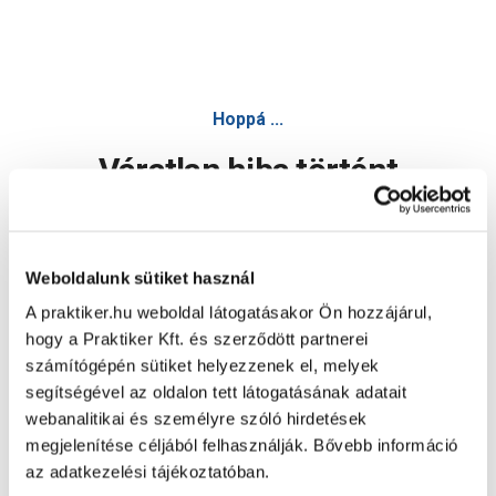
Hoppá ...
Váratlan hiba történt
Dolgozunk a hiba javításán. Egy kis türelmet kérünk.
Weboldalunk sütiket használ
A praktiker.hu weboldal látogatásakor Ön hozzájárul,
Oldal újratöltése
hogy a Praktiker Kft. és szerződött partnerei
számítógépén sütiket helyezzenek el, melyek
segítségével az oldalon tett látogatásának adatait
webanalitikai és személyre szóló hirdetések
megjelenítése céljából felhasználják. Bővebb információ
az adatkezelési tájékoztatóban.