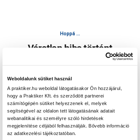
Hoppá ...
Váratlan hiba történt
Dolgozunk a hiba javításán. Egy kis türelmet kérünk.
Weboldalunk sütiket használ
A praktiker.hu weboldal látogatásakor Ön hozzájárul,
Oldal újratöltése
hogy a Praktiker Kft. és szerződött partnerei
számítógépén sütiket helyezzenek el, melyek
segítségével az oldalon tett látogatásának adatait
webanalitikai és személyre szóló hirdetések
megjelenítése céljából felhasználják. Bővebb információ
az adatkezelési tájékoztatóban.