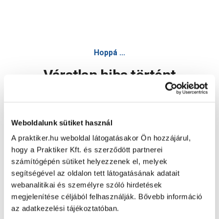
Hoppá ...
Váratlan hiba történt
Dolgozunk a hiba javításán. Egy kis türelmet kérünk.
Weboldalunk sütiket használ
A praktiker.hu weboldal látogatásakor Ön hozzájárul,
Oldal újratöltése
hogy a Praktiker Kft. és szerződött partnerei
számítógépén sütiket helyezzenek el, melyek
segítségével az oldalon tett látogatásának adatait
webanalitikai és személyre szóló hirdetések
megjelenítése céljából felhasználják. Bővebb információ
az adatkezelési tájékoztatóban.