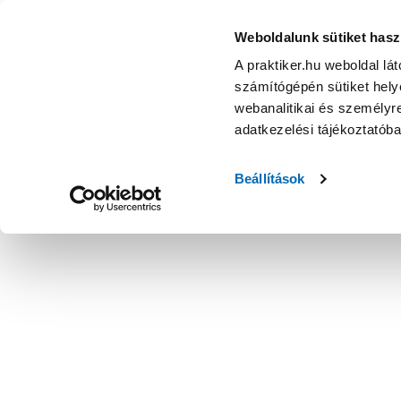
Weboldalunk sütiket hasz
A praktiker.hu weboldal lá
számítógépén sütiket helye
webanalitikai és személyre
adatkezelési tájékoztatób
Beállítások