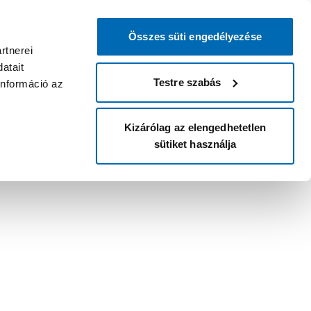
Összes süti engedélyezése
rtnerei
atait
Testre szabás
információ az
Kizárólag az elengedhetetlen
sütiket használja