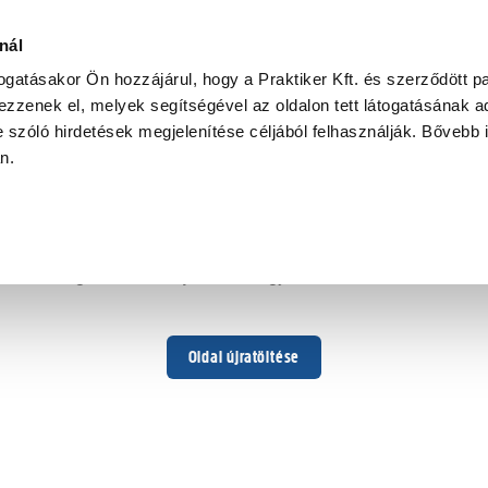
nál
togatásakor Ön hozzájárul, hogy a Praktiker Kft. és szerződött pa
zzenek el, melyek segítségével az oldalon tett látogatásának ad
 szóló hirdetések megjelenítése céljából felhasználják. Bővebb 
Hoppá ...
an.
Váratlan hiba történt
Dolgozunk a hiba javításán. Egy kis türelmet kérünk.
Oldal újratöltése