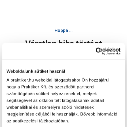
Hoppá ...
Váratlan hiba történt
Dolgozunk a hiba javításán. Egy kis türelmet kérünk.
Weboldalunk sütiket használ
A praktiker.hu weboldal látogatásakor Ön hozzájárul,
Oldal újratöltése
hogy a Praktiker Kft. és szerződött partnerei
számítógépén sütiket helyezzenek el, melyek
segítségével az oldalon tett látogatásának adatait
webanalitikai és személyre szóló hirdetések
megjelenítése céljából felhasználják. Bővebb információ
az adatkezelési tájékoztatóban.