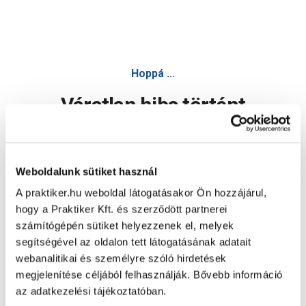
Hoppá ...
Váratlan hiba történt
Dolgozunk a hiba javításán. Egy kis türelmet kérünk.
Weboldalunk sütiket használ
A praktiker.hu weboldal látogatásakor Ön hozzájárul,
Oldal újratöltése
hogy a Praktiker Kft. és szerződött partnerei
számítógépén sütiket helyezzenek el, melyek
segítségével az oldalon tett látogatásának adatait
webanalitikai és személyre szóló hirdetések
megjelenítése céljából felhasználják. Bővebb információ
az adatkezelési tájékoztatóban.