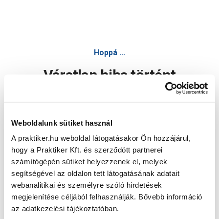
Hoppá ...
Váratlan hiba történt
Dolgozunk a hiba javításán. Egy kis türelmet kérünk.
Weboldalunk sütiket használ
A praktiker.hu weboldal látogatásakor Ön hozzájárul,
Oldal újratöltése
hogy a Praktiker Kft. és szerződött partnerei
számítógépén sütiket helyezzenek el, melyek
segítségével az oldalon tett látogatásának adatait
webanalitikai és személyre szóló hirdetések
megjelenítése céljából felhasználják. Bővebb információ
az adatkezelési tájékoztatóban.