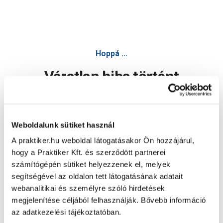
Hoppá ...
Váratlan hiba történt
Dolgozunk a hiba javításán. Egy kis türelmet kérünk.
Weboldalunk sütiket használ
A praktiker.hu weboldal látogatásakor Ön hozzájárul,
Oldal újratöltése
hogy a Praktiker Kft. és szerződött partnerei
számítógépén sütiket helyezzenek el, melyek
segítségével az oldalon tett látogatásának adatait
webanalitikai és személyre szóló hirdetések
megjelenítése céljából felhasználják. Bővebb információ
az adatkezelési tájékoztatóban.