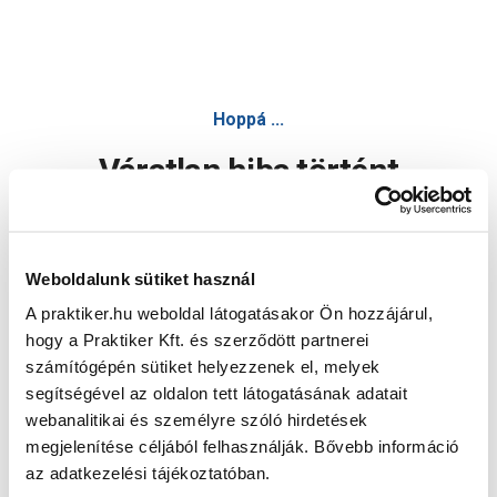
Hoppá ...
Váratlan hiba történt
Dolgozunk a hiba javításán. Egy kis türelmet kérünk.
Weboldalunk sütiket használ
A praktiker.hu weboldal látogatásakor Ön hozzájárul,
Oldal újratöltése
hogy a Praktiker Kft. és szerződött partnerei
számítógépén sütiket helyezzenek el, melyek
segítségével az oldalon tett látogatásának adatait
webanalitikai és személyre szóló hirdetések
megjelenítése céljából felhasználják. Bővebb információ
az adatkezelési tájékoztatóban.