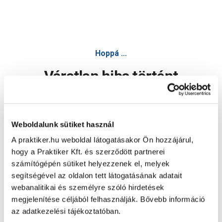
Hoppá ...
Váratlan hiba történt
Dolgozunk a hiba javításán. Egy kis türelmet kérünk.
Weboldalunk sütiket használ
A praktiker.hu weboldal látogatásakor Ön hozzájárul,
Oldal újratöltése
hogy a Praktiker Kft. és szerződött partnerei
számítógépén sütiket helyezzenek el, melyek
segítségével az oldalon tett látogatásának adatait
webanalitikai és személyre szóló hirdetések
megjelenítése céljából felhasználják. Bővebb információ
az adatkezelési tájékoztatóban.