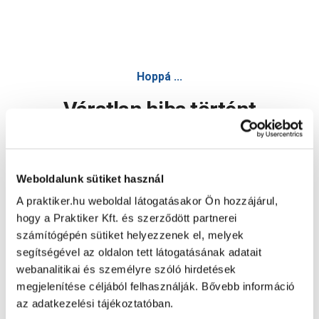
Hoppá ...
Váratlan hiba történt
Dolgozunk a hiba javításán. Egy kis türelmet kérünk.
Weboldalunk sütiket használ
A praktiker.hu weboldal látogatásakor Ön hozzájárul,
Oldal újratöltése
hogy a Praktiker Kft. és szerződött partnerei
számítógépén sütiket helyezzenek el, melyek
segítségével az oldalon tett látogatásának adatait
webanalitikai és személyre szóló hirdetések
megjelenítése céljából felhasználják. Bővebb információ
az adatkezelési tájékoztatóban.