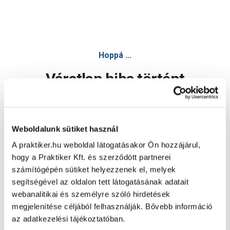
Hoppá ...
Váratlan hiba történt
Dolgozunk a hiba javításán. Egy kis türelmet kérünk.
Weboldalunk sütiket használ
A praktiker.hu weboldal látogatásakor Ön hozzájárul,
Oldal újratöltése
hogy a Praktiker Kft. és szerződött partnerei
számítógépén sütiket helyezzenek el, melyek
segítségével az oldalon tett látogatásának adatait
webanalitikai és személyre szóló hirdetések
megjelenítése céljából felhasználják. Bővebb információ
az adatkezelési tájékoztatóban.