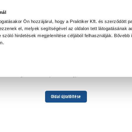
nál
togatásakor Ön hozzájárul, hogy a Praktiker Kft. és szerződött pa
zzenek el, melyek segítségével az oldalon tett látogatásának ad
 szóló hirdetések megjelenítése céljából felhasználják. Bővebb 
Hoppá ...
an.
Váratlan hiba történt
Dolgozunk a hiba javításán. Egy kis türelmet kérünk.
Oldal újratöltése