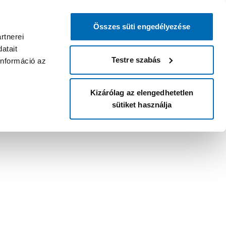
Összes süti engedélyezése
rtnerei
atait
Testre szabás
információ az
Kizárólag az elengedhetetlen
sütiket használja