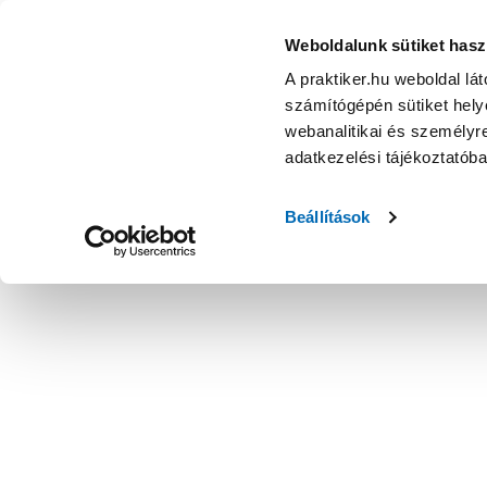
Weboldalunk sütiket hasz
A praktiker.hu weboldal lá
számítógépén sütiket helye
webanalitikai és személyre
adatkezelési tájékoztatób
Beállítások